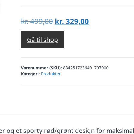
Den
Den
kr.
499,00
kr.
329,00
oprindelige
aktuelle
pris
pris
Gå til shop
var:
er:
kr. 499,00.
kr. 329,00.
Varenummer (SKU):
8342517236401797900
Kategori:
Produkter
 og et sporty rød/grønt design for maksimal