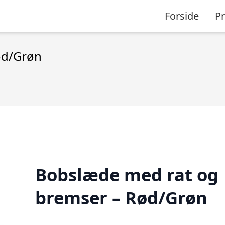
Forside
P
ød/Grøn
Bobslæde med rat og
bremser – Rød/Grøn