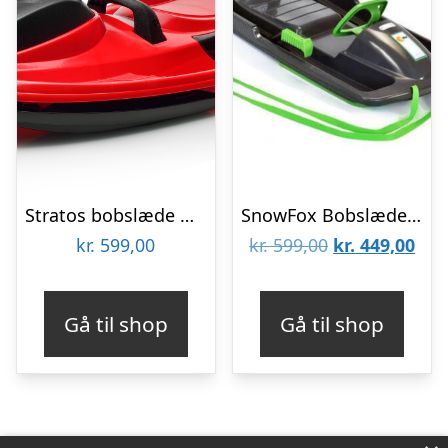
Stratos bobslæde med rat, Racer Rød
SnowFox Bobslæde med rat og bremser – Anthracite/Grøn
Den
De
kr.
599,00
kr.
599,00
kr.
449,00
oprindelige
aktu
pris
pris
Gå til shop
Gå til shop
var:
er:
kr. 599,00.
kr. 