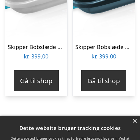
Skipper Bobslæde med rat Titan Blue Ice
Skipper Bobslæde med rat Titan Blue
kr.
399,00
kr.
399,00
Gå til shop
Gå til shop
×
Varekategorier
Dette website bruger tracking cookies
Produkter
Dette websted bruger cookies til at forbedre brugeroplevelsen. Ved at