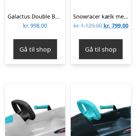
Galactus Double Bobslæde med Rat, Lava Orange
Snowracer kælk med rat – Rød
Den
De
kr.
998,00
kr.
1.129,00
kr.
799,00
oprindelige
akt
pris
pri
Gå til shop
Gå til shop
var:
er:
kr. 1.129,00.
kr.